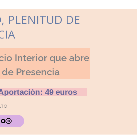
O, PLENITUD DE
CIA
cio Interior que abre
d de Presencia
Aportación: 49 euros
ATO
TO