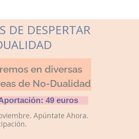
AS DE DESPERTAR
DUALIDAD
remos en diversas
neas de No-Dualidad
Aportación: 49 euros
 Noviembre. Apúntate Ahora.
cipación.