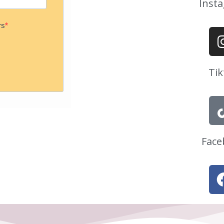
Inst
rs
Tik
Face