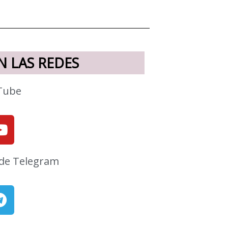
 LAS REDES
Tube
Youtube
de Telegram
T
e
l