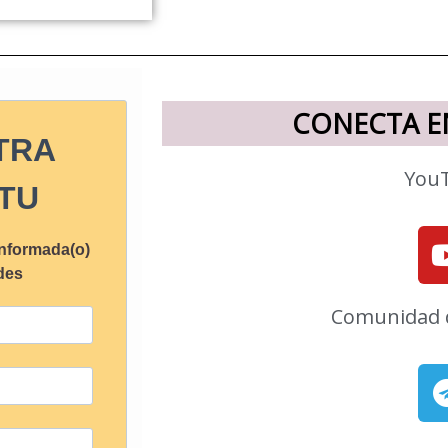
CONECTA EN
TRA
You
TU
informada(o)
des
Comunidad 