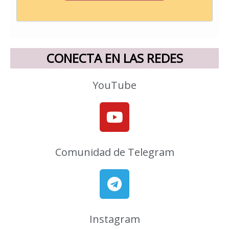
CONECTA EN LAS REDES
YouTube
Youtube
Comunidad de Telegram
T
e
l
e
Instagram