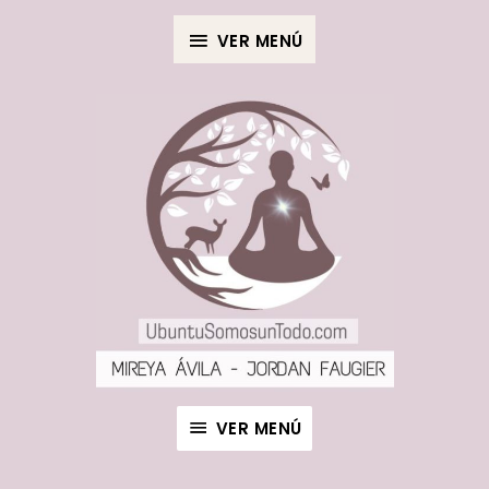
Ir
SOBRE
al
VER MENÚ
LA
contenido
CABECERA
VER
MENÚ
VER MENÚ