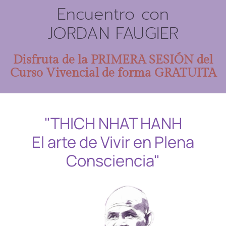
Ir
Encuentro con
al
JORDAN FAUGIER
contenido
Disfruta de la PRIMERA SESIÓN del
Curso Vivencial de forma GRATUITA
"THICH NHAT HANH
El arte de Vivir en Plena
Consciencia"